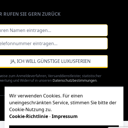
R RUFEN SIE GERN ZURÜCK
JA, ICH WILL GÜNSTIGE LUXUSFERIEN
eise zum Anmeldeverfahren, Versanddienstleister, statistischer
wertung und Widerruf in unseren
Datenschutzbestimmungen
.
Wir verwenden Cookies. Für einen
uneingeschränkten Service, stimmen Sie bitte der
Cookie-Nutzung zu.
luxusferien.de
Cookie-Richtlinie
-
Impressum