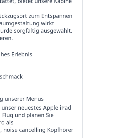
attet, bietet unsere Kabine
 Rückzugsort zum Entspannen
Raumgestaltung wirkt
urde sorgfältig ausgewählt,
eren.
sches Erlebnis
Geschmack
ng unserer Menüs
e unser neuestes Apple iPad
n Flug und planen Sie
ro als
e, noise cancelling Kopfhörer