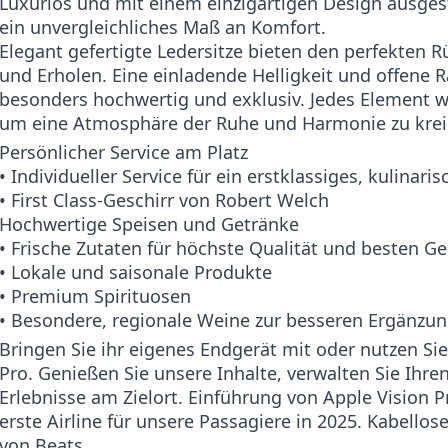
Luxuriös und mit einem einzigartigen Design ausgest
ein unvergleichliches Maß an Komfort.
Elegant gefertigte Ledersitze bieten den perfekten
und Erholen. Eine einladende Helligkeit und offene 
besonders hochwertig und exklusiv. Jedes Element w
um eine Atmosphäre der Ruhe und Harmonie zu krei
Persönlicher Service am Platz
• Individueller Service für ein erstklassiges, kulinari
• First Class-Geschirr von Robert Welch
Hochwertige Speisen und Getränke
• Frische Zutaten für höchste Qualität und besten 
• Lokale und saisonale Produkte
• Premium Spirituosen
• Besondere, regionale Weine zur besseren Ergänzu
Bringen Sie ihr eigenes Endgerät mit oder nutzen Si
Pro. Genießen Sie unsere Inhalte, verwalten Sie Ihre
Erlebnisse am Zielort. Einführung von Apple Vision P
erste Airline für unsere Passagiere in 2025. Kabellos
von Beats.